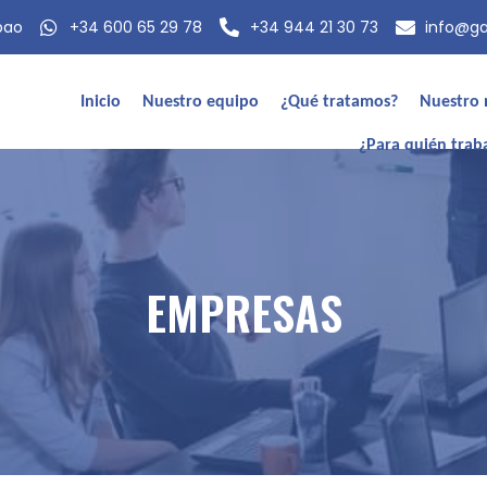
lbao
+34 600 65 29 78
+34 944 21 30 73
info@g
Inicio
Nuestro equipo
¿Qué tratamos?
Nuestro
¿Para quién trab
EMPRESAS