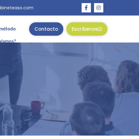
abineteaso.com
Contacto
Escríbenos
 método
ajamos?