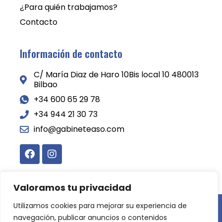
¿Para quién trabajamos?
Contacto
Información de contacto
C/ María Diaz de Haro 10Bis local 10 480013
Bilbao
+34 600 65 29 78
+34 944 21 30 73
info@gabineteaso.com
Valoramos tu privacidad
Utilizamos cookies para mejorar su experiencia de
Copyright © 2024 Gabinete ASO. All Rights Reserved.
navegación, publicar anuncios o contenidos
Desarrollado por
LoDigitalizo.com