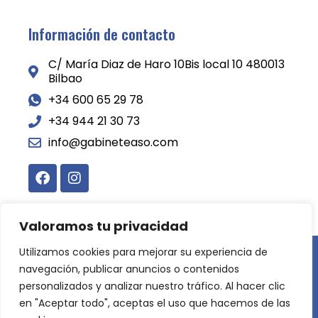
Información de contacto
C/ María Diaz de Haro 10Bis local 10 480013
Bilbao
+34 600 65 29 78
+34 944 21 30 73
info@gabineteaso.com
Valoramos tu privacidad
Utilizamos cookies para mejorar su experiencia de
Copyright © 2024 Gabinete ASO. All Rights Reserved.
navegación, publicar anuncios o contenidos
Desarrollado por
LoDigitalizo.com
personalizados y analizar nuestro tráfico. Al hacer clic
Aviso legal
Política de Privacidad
en "Aceptar todo", aceptas el uso que hacemos de las
Política de Cookies
Mapa del sitio